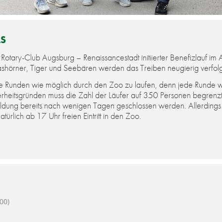
LS
­ta­ry-Club Augs­burg – Re­nais­sance­stadt in­iti­ier­ter Be­ne­fiz­lauf i
as­hör­ner, Ti­ger und See­bä­ren wer­den das Trei­ben neu­gie­rig ver­fol­g
ie­le Run­den wie mög­lich durch den Zoo zu lau­fen, denn jede Run­de wi
er­heits­grün­den muss die Zahl der Läu­fer auf 350 Per­so­nen be­gren
eldung bereits nach wenigen Tagen geschlossen werden. Allerding
türlich ab 17 Uhr freien Eintritt in den Zoo.
00)