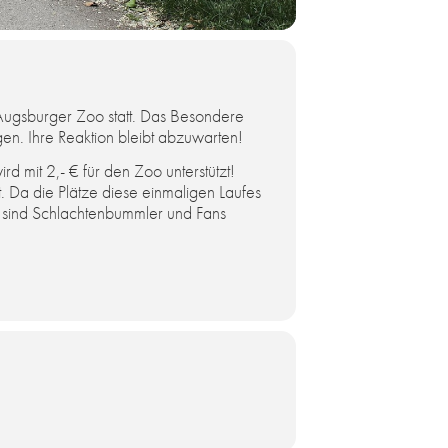
m Augs­bur­ger Zoo statt. Das Be­son­de­re
en. Ihre Re­ak­ti­on bleibt ab­zu­war­ten!
rd mit 2,- € für den Zoo un­ter­stützt!
zt. Da die Plätze diese einmaligen Laufes
s sind Schlachtenbummler und Fans