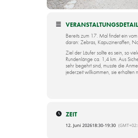
VERANSTALTUNGSDETAI
Be­reits zum 17. Mal fin­det ein vom Ro
dar­an: Ze­bras, Ka­pu­zi­ner­af­fen, N
Ziel der Läu­fer soll­te es sein, so v
Run­den­län­ge ca. 1,4 km. Aus Si­ch
sehr begehrt sind, musste die Anm
jederzeit willkommen, sie erhalten na
ZEIT
12. Juni 2026
18:30
-
19:30
(GMT+02: