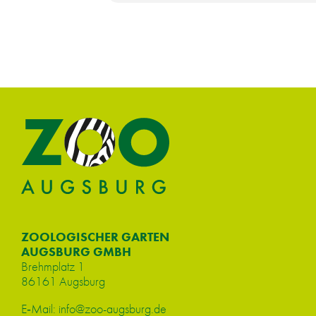
ZOOLOGISCHER GARTEN
AUGSBURG GMBH
Brehm­platz 1
86161 Augs­burg
E‑Mail:
info@​zoo-​augsburg.​de