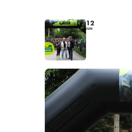
12
JUN