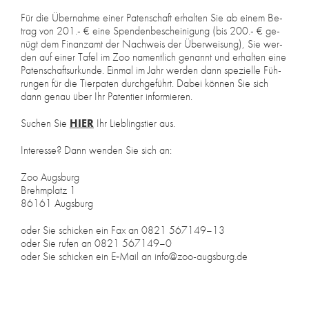
Für die Über­nah­me ei­ner Pa­ten­schaft er­hal­ten Sie ab ei­nem Be­
trag von 201.- € eine Spen­den­be­schei­ni­gung (bis 200.- € ge­
nügt dem Fi­nanz­amt der Nach­weis der Über­wei­sung), Sie wer­
den auf ei­ner Ta­fel im Zoo na­ment­lich ge­nannt und er­hal­ten eine
Pa­ten­schafts­ur­kun­de. Ein­mal im Jahr wer­den dann spe­zi­el­le Füh­
run­gen für die Tier­pa­ten durch­ge­führt. Da­bei kön­nen Sie sich
dann ge­nau über Ihr Pa­ten­tier in­for­mie­ren.
Su­chen Sie
HIER
Ihr Lieb­lings­tier aus.
In­ter­es­se? Dann wen­den Sie sich an:
Zoo Augs­burg
Brehm­platz 1
86161 Augs­burg
oder Sie schi­cken ein Fax an 0821 567149–13
oder Sie ru­fen an 0821 567149–0
oder Sie schi­cken ein E‑Mail an info@​zoo-​augsburg.​de