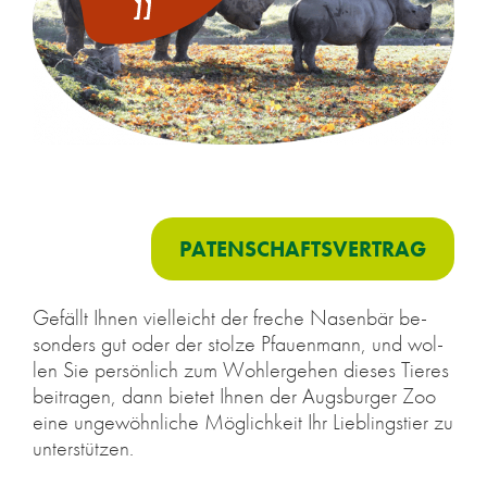
PA­TEN­SCHAFTS­VER­TRAG
Ge­fällt Ih­nen viel­leicht der fre­che Na­sen­bär be­
son­ders gut oder der stol­ze Pfau­en­mann, und wol­
len Sie per­sön­lich zum Wohl­erge­hen die­ses Tie­res
bei­tra­gen, dann bie­tet Ih­nen der Augs­bur­ger Zoo
eine un­ge­wöhn­li­che Mög­lich­keit Ihr Lieb­lings­tier zu
un­ter­stüt­zen.