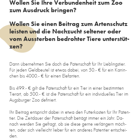
Wol­len Sie Ihre Ver­bun­den­heit zum Zoo
zum Aus­druck brin­gen?
Wol­len Sie ei­nen Bei­trag zum Ar­ten­schutz
leis­ten und die Nach­zucht sel­te­ner oder
vom Aus­ster­ben be­droh­ter Tie­re un­ter­stüt­
zen?
Dann über­neh­men Sie doch die Pa­ten­schaft für Ihr Lieb­lings­tier.
Für je­den Geld­beu­tel ist et­was da­bei, von 50.- € für ein Ka­nin­
chen bis 4000.- € für ei­nen Ele­fan­ten.
Bis 499.- € gilt die Pa­ten­schaft für ein Tier in ei­ner be­stimm­ten
Tier­art, ab 500.- € ist die Pa­ten­schaft für ein in­di­vi­du­el­les Tier im
Augs­bur­ger Zoo de­fi­niert.
Ihr Bei­trag ent­spricht da­bei in etwa den Fut­ter­kos­ten für Ihr Pa­ten­
tier. Die Zeit­dau­er der Pa­ten­schaft be­trägt im­mer ein Jahr. Da­
nach wer­den Sie ge­fragt, ob sie die­se ger­ne ver­län­gern möch­
ten, oder sich viel­leicht lie­ber für ein an­de­res Pa­ten­tier ent­schei­
den.