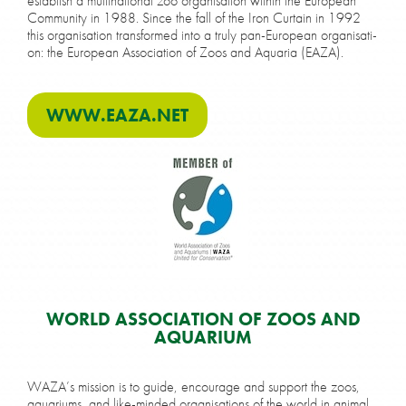
es­tab­lish a mul­ti­na­tio­nal zoo or­ga­ni­sa­ti­on wi­thin the Eu­ro­pean
Com­mu­ni­ty in 1988. Sin­ce the fall of the Iron Curtain in 1992
this or­ga­ni­sa­ti­on trans­for­med into a tru­ly pan-Eu­ro­pean or­ga­ni­sa­ti­
on: the Eu­ro­pean As­so­cia­ti­on of Zoos and Aqua­ria (EAZA).
WWW​.EAZA​.NET
WORLD AS­SO­CIA­TI­ON OF ZOOS AND
AQUA­RI­UM
WAZA’s mis­si­on is to gui­de, en­cou­ra­ge and sup­port the zoos,
aqua­ri­ums, and like-min­ded or­ga­ni­sa­ti­ons of the world in ani­mal