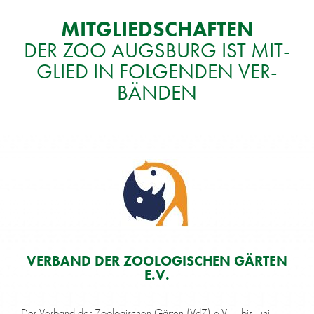
MIT­GLIED­SCHAF­TEN
DER ZOO AUGS­BURG IST MIT­
GLIED IN FOL­GEN­DEN VER­
BÄN­DEN
VER­BAND DER ZOO­LO­GI­SCHEN GÄR­TEN
E.V.
Der Ver­band der Zoo­lo­gi­schen Gär­ten (VdZ) e.V. – bis Juni