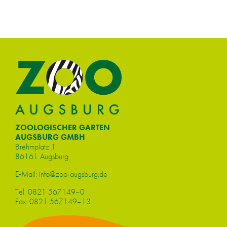
ZOOLOGISCHER GARTEN
AUGSBURG GMBH
Brehm­platz 1
86161 Augs­burg
E‑Mail:
info@​zoo-​augsburg.​de
Tel.
0821 567149–0
Fax. 0821 567149–13