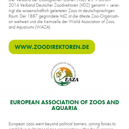
2014 Ver­band Deut­scher Zoo­di­rek­to­ren (VDZ) ge­nannt – ver­ei­
nigt die wis­sen­schaft­lich ge­lei­te­ten Zoos im deutsch­spra­chi­gen
Raum. Der 1887 ge­grün­de­te VdZ ist die äl­tes­te Zoo-Or­ga­ni­sa­ti­
on welt­weit und die Keim­zel­le der World As­so­cia­ti­on of Zoos
and Aqua­ri­ums (WAZA).
WWW​.ZOO​DI​REK​TO​REN​.DE
EU­RO­PEAN AS­SO­CIA­TI­ON OF ZOOS AND
AQUA­RIA
Eu­ro­pean zoos went bey­ond po­li­ti­cal bar­riers, joi­ning forces to