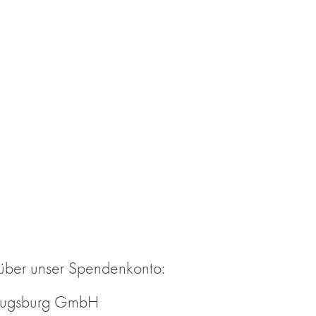
ber un­ser Spen­den­kon­to:
n Augs­burg GmbH