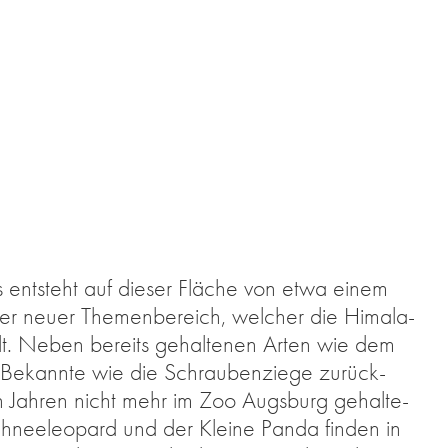
 ent­steht auf die­ser Flä­che von etwa ei­nem
­der neu­er The­men­be­reich, wel­cher die Hi­ma­la­
t
. Ne­ben be­reits ge­hal­te­nen Ar­ten wie dem
 Be­kann­te wie die Schrau­ben­zie­ge zu­rück­
en Jah­ren nicht mehr im Zoo Augs­burg ge­hal­te­
chnee­leo­pard und der Klei­ne Pan­da fin­den in