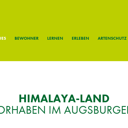
­ES
BE­WOH­NER
LER­NEN
ER­LE­BEN
AR­TEN­SCHUTZ
HI­MA­LA­YA-LAND
OR­HA­BEN IM AUGS­BUR­G