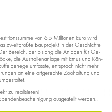
ves­ti­ti­ons­sum­me von 6,5 Mil­lio­nen Euro wird
as zweit­größ­te Bau­pro­jekt in der Ge­schich­te
er Be­reich, der bis­lang die An­la­gen für Ge­
­bö­cke, die Aus­tra­li­en­an­la­ge mit Emus und Kän­
f­fel­ge­he­ge um­fass­te, ent­sprach nicht mehr
­run­gen an eine art­ge­rech­te Zoo­hal­tung und
­ge­stal­tet.
jekt zu rea­li­sie­ren!
n­den­be­schei­ni­gung aus­ge­stellt wer­den..