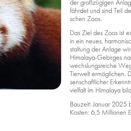
der groß­zü­gi­gen An­la­
fähr­det und sind Teil de
schen Zoos.
Das Ziel des Zoos ist es
in ein neu­es, har­mo­ni­
stal­tung der An­la­ge wi
Hi­ma­la­ya-Ge­bir­ges 
wechs­lungs­rei­che We­g
Tier­welt er­mög­li­chen.
sen­schaft­li­cher Er­kennt
viel­falt im Hi­ma­la­ya 
Bau­zeit: Ja­nu­ar 2025 
Kos­ten: 6,5 Mil­lio­nen 