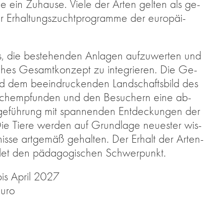
ge ein Zu­hau­se. Vie­le der Ar­ten gel­ten als ge­
r Er­hal­tungs­zucht­pro­gram­me der eu­ro­päi­
, die be­stehen­den An­la­gen auf­zu­wer­ten und
sches Ge­samt­kon­zept zu in­te­grie­ren. Die Ge­
rd dem be­ein­dru­cken­den Land­schafts­bild des
nach­emp­fun­den und den Be­su­chern eine ab­
e­füh­rung mit span­nen­den Ent­de­ckun­gen der
 Die Tie­re wer­den auf Grund­la­ge neu­es­ter wis­
­nis­se art­ge­mäß ge­hal­ten. Der Er­halt der Ar­ten­
bil­det den päd­ago­gi­schen Schwer­punkt.
bis April 2027
Euro