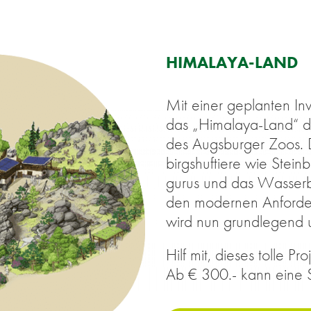
HI­MA­LA­YA-LAND
Mit ei­ner ge­plan­ten In­
das „
Hi­ma­la­ya-Land
“ d
des Augs­bur­ger Zoos. D
birgs­huf­tie­re wie Stein
gu­rus und das Was­ser­bü
den mo­der­nen An­for­de
wird nun grund­le­gend um
Hilf mit, die­ses tol­le Pro­
Ab € 300.- kann eine Spe