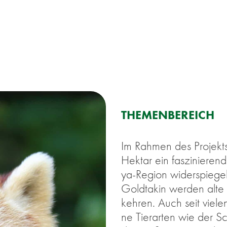
THE­MEN­BE­REICH
Im Rah­men des Pro­jekts
Hekt­ar ein fas­zi­nie­ren
ya-Re­gi­on
wi­der­spie­gel
Gold­ta­kin wer­den alte
keh­ren. Auch seit vie­l
ne Tier­ar­ten wie der S