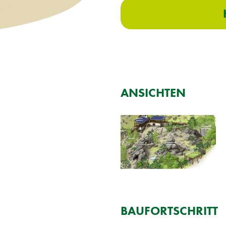
AN­SICH­TEN
BAU­FORT­SCHRITT