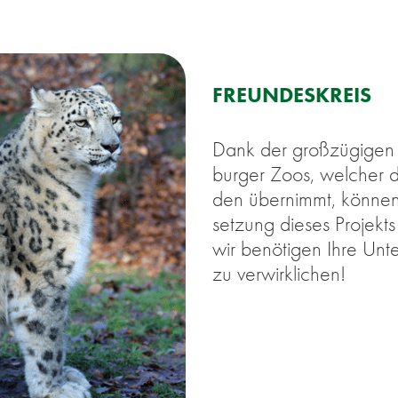
FREUN­DES­KREIS
Dank der groß­zü­gi­gen 
bur­ger Zoos, wel­cher 
den über­nimmt, kön­nen w
set­zung die­ses Pro­jek
wir be­nö­ti­gen Ihre Un­
zu ver­wirk­li­chen!