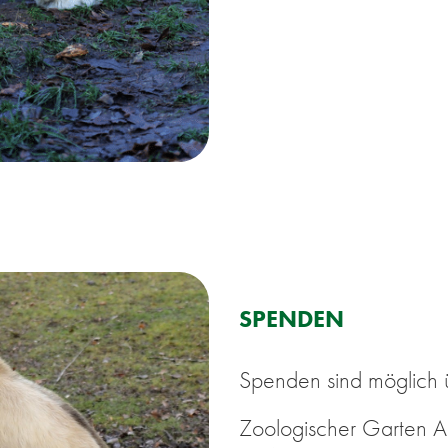
SPEN­DEN
Spen­den sind mög­lich ü
Zoo­lo­gi­scher Gar­te