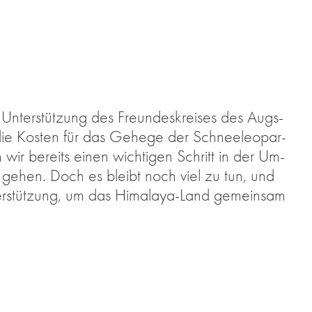
Un­ter­stüt­zung des Freun­des­krei­ses des Augs­
die Kos­ten für das Ge­he­ge der Schnee­leo­par­
ir be­reits ei­nen wich­ti­gen Schritt in der Um­
ts ge­hen. Doch es bleibt noch viel zu tun, und
ter­stüt­zung, um das Hi­ma­la­ya-Land ge­mein­sam