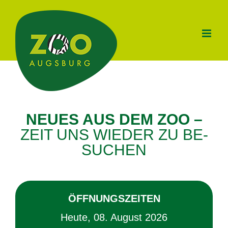
Zum
Inhalt
springen
NEU­ES AUS DEM ZOO –
ZEIT UNS WIE­DER ZU BE­
SU­CHEN
ÖFF­NUNGS­ZEI­TEN
Heu­te, 08. Au­gust 2026