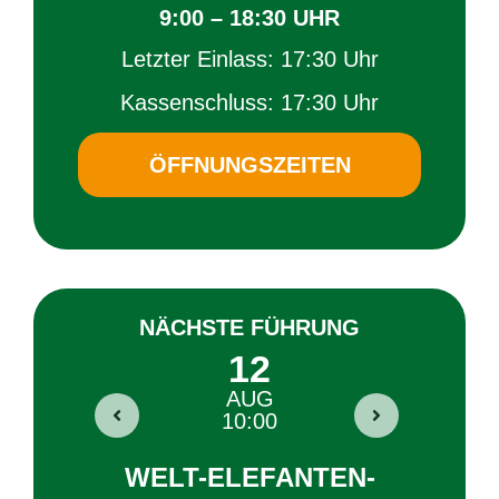
9:00 – 18:30 UHR
Letz­ter Ein­lass: 17:30 Uhr
Kas­sen­schluss: 17:30 Uhr
ÖFF­NUNGS­ZEI­TEN
NÄCHS­TE FÜH­RUNG
12
AUG
10:00
ER
WELT-ELE­FAN­TEN-
A