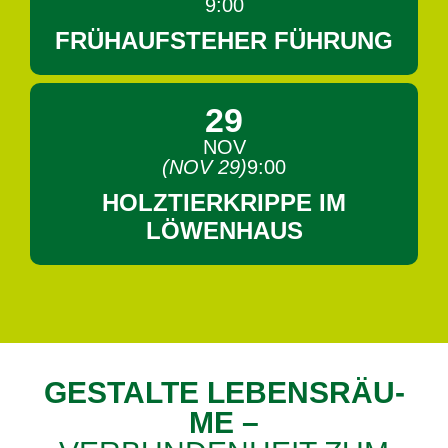
9:00
FRÜHAUFSTEHER FÜHRUNG
29
NOV
(NOV 29)
9:00
HOLZTIERKRIPPE IM
LÖWENHAUS
GE­STAL­TE LE­BENS­RÄU­
ME –