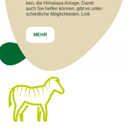
ben, die Hi­ma­la­ya-An­la­ge. Da­mit
auch Sie hel­fen kön­nen, gibt es un­ter­
schied­li­che Mög­lich­kei­ten. Link
MEHR