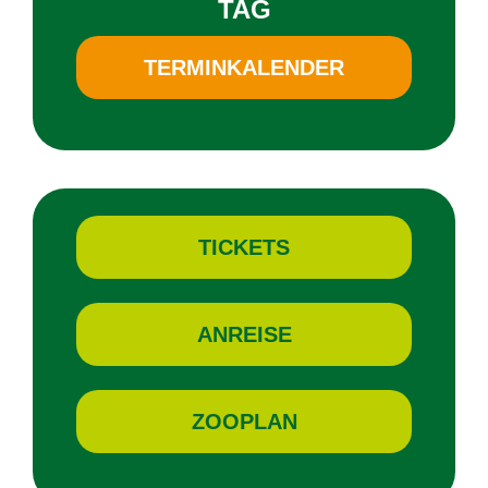
TAG
TER­MIN­KA­LEN­DER
TI­CKETS
AN­REI­SE
ZOO­PLAN