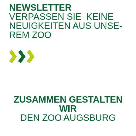
NEWS­LET­TER
VER­PAS­SEN SIE ­ KEI­NE
NEU­IG­KEI­TEN AUS ­UN­SE­
REM ZOO
ZU­SAM­MEN GE­STAL­TEN
WIR
DEN ZOO AUGS­BURG