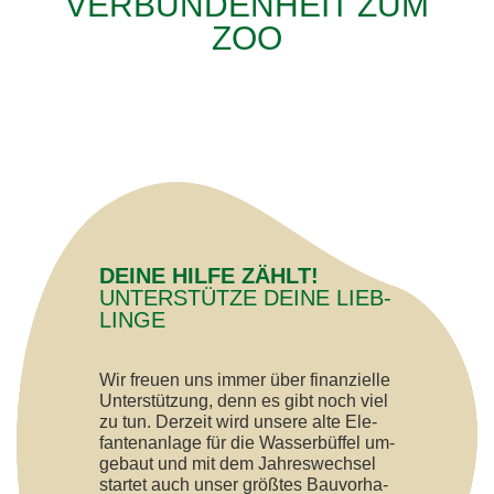
VER­BUN­DEN­HEIT ZUM
ZOO
DEI­NE HIL­FE ZÄHLT!
UN­TER­STÜT­ZE DEI­NE LIEB­
LIN­GE
Wir freu­en uns im­mer über fi­nan­zi­el­le
Un­ter­stüt­zung, denn es gibt noch viel
zu tun. Der­zeit wird un­se­re alte Ele­
fan­ten­an­la­ge für die Was­ser­büf­fel um­
ge­baut und mit dem Jah­res­wech­sel
star­tet auch un­ser größ­tes Bau­vor­ha­