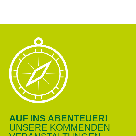
AUF INS ABEN­TEU­ER!
UN­SE­RE KOM­MEN­DEN