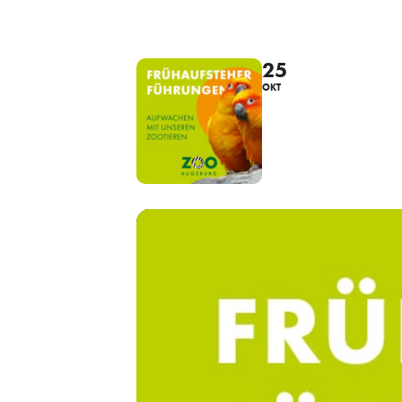
25
OKT