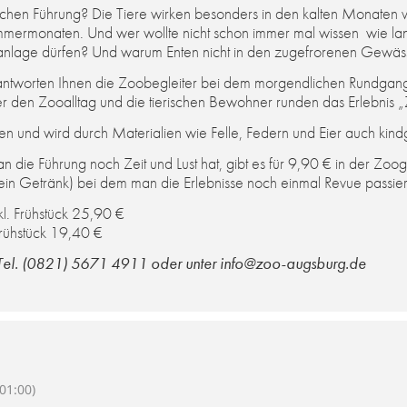
hen Führung? Die Tiere wirken besonders in den kalten Monaten v
ommermonaten. Und wer wollte nicht schon immer mal wissen wie lan
anlage dürfen? Und warum Enten nicht in den zugefrorenen Gewässe
eantworten Ihnen die Zoobegleiter bei dem morgendlichen Rundgan
r den Zooalltag und die tierischen Bewohner runden das Erlebnis 
n und wird durch Materialien wie Felle, Federn und Eier auch kindg
die Führung noch Zeit und Lust hat, gibt es für 9,90 € in der Zooga
in Getränk) bei dem man die Erlebnisse noch einmal Revue passier
l. Frühstück 25,90 €
Frühstück 19,40 €
 Tel. (0821) 5671 4911 oder unter info@zoo-augsburg.de
01:00)