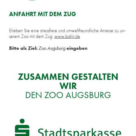
AN­FAHRT MIT DEM ZUG
Er­le­ben Sie eine stress­freie und um­welt­freund­li­che An­rei­se zu un­
se­rem Zoo mit dem Zug.
www​.bahn​.de
Bit­te als Ziel:
Zoo Augs­burg
ein­ge­ben
ZU­SAM­MEN GE­STAL­TEN
WIR
DEN ZOO AUGS­BURG