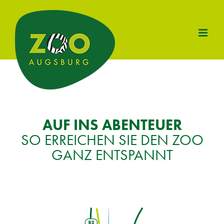
Zum
Inhalt
springen
AUF INS ABEN­TEU­ER
SO ER­REI­CHEN SIE DEN ZOO
GANZ ENT­SPANNT