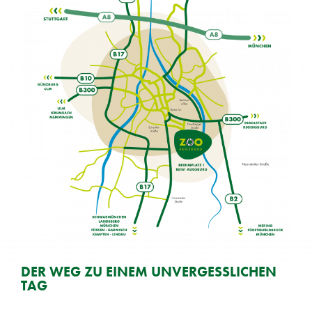
DER WEG ZU EI­NEM UN­VER­GESS­LI­CHEN
TAG