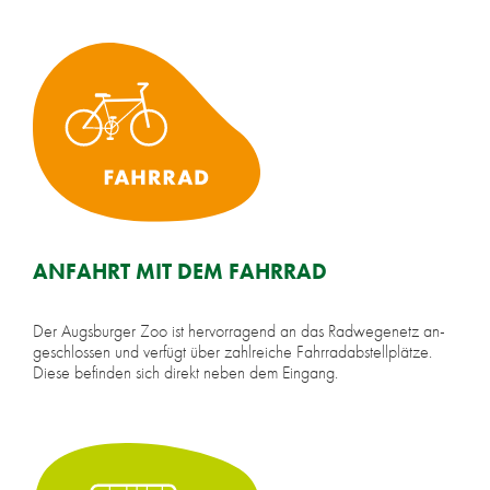
AN­FAHRT MIT DEM FAHR­RAD
Der Augs­bur­ger Zoo ist her­vor­ra­gend an das Rad­we­ge­netz an­
ge­schlos­sen und ver­fügt über zahl­rei­che Fahr­rad­ab­stell­plät­ze.
Die­se be­fin­den sich di­rekt ne­ben dem Ein­gang.