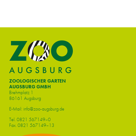
ZOOLOGISCHER GARTEN
AUGSBURG GMBH
Brehm­platz 1
86161 Augs­burg
E‑Mail:
info@​zoo-​augsburg.​de
Tel.
0821 567149–0
Fax. 0821 567149–13