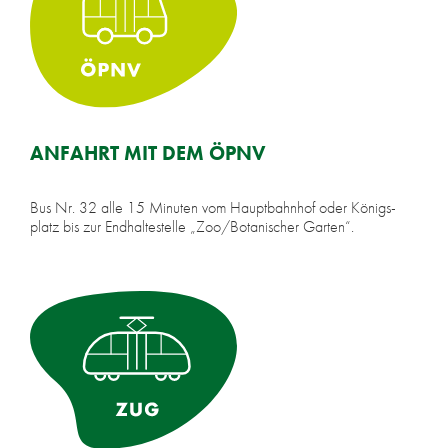
AN­FAHRT MIT DEM ÖPNV
Bus Nr. 32 alle 15 Mi­nu­ten vom Haupt­bahn­hof oder Kö­nigs­
platz bis zur End­hal­te­stel­le „Zoo/Botanischer Gar­ten“.