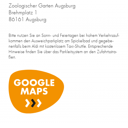
Zoo­lo­gi­scher Gar­ten Augs­burg
Brehm­platz 1
86161 Augs­burg
Bit­te nut­zen Sie an Sonn- und Fei­er­ta­gen bei ho­hem Ver­kehrs­auf­
kom­men den Aus­weich­park­platz am Spi­ckel­bad und ge­ge­be­
nen­falls beim Aldi mit kos­ten­lo­sem Taxi-Shut­tle. Ent­spre­chen­de
Hin­wei­se fin­den Sie über das Park­leit­sys­tem an den Zu­fahrts­stra­
ßen.