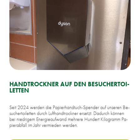
HAND­TROCK­NER AUF DEN BE­SU­CHER­TOI­
LET­TEN
Seit 2024 wer­den die Pa­pier­hand­tuch-Spen­der auf un­se­ren Be­
su­cher­toi­let­ten durch Luft­hand­trock­ner er­setzt. Da­durch kön­nen
bei nied­ri­gem En­er­gie­auf­wand meh­re­re Hun­dert Ki­lo­gramm Pa­
pier­ab­fall im Jahr ver­mie­den wer­den.