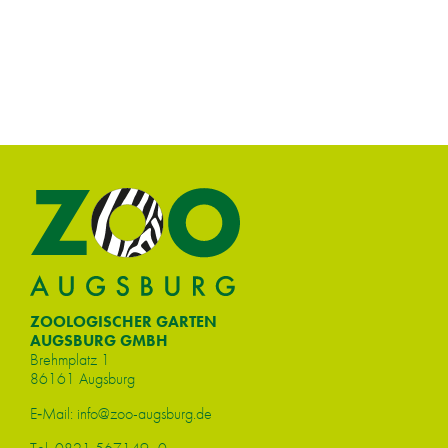
ZOOLOGISCHER GARTEN
AUGSBURG GMBH
Brehm­platz 1
86161 Augs­burg
E‑Mail:
info@​zoo-​augsburg.​de