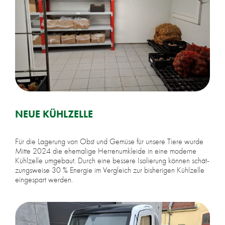
NEUE KÜHLZELLE
Für die La­ge­rung von Obst und Gemüse für un­se­re Tie­re wur­de
Mit­te 2024 die ehe­ma­li­ge Her­ren­um­klei­de in eine mo­der­ne
Kühlzelle um­ge­baut. Durch eine bes­se­re Iso­lie­rung kön­nen schät­
zungs­wei­se 30 % En­er­gie im Ver­gleich zur bis­he­ri­gen Kühlzelle
ein­ge­spart wer­den.