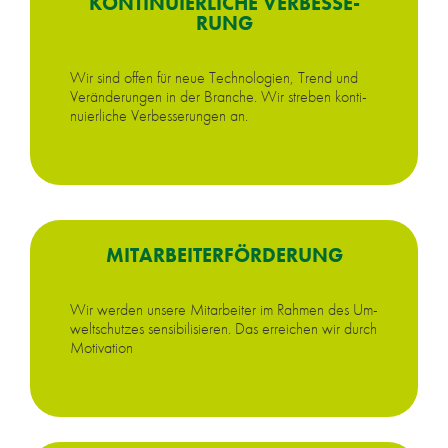
KON­TI­NU­IER­LI­CHE VER­BES­SE­
RUNG
Wir sind of­fen für neue Tech­no­lo­gien, Trend und
Ver­än­de­run­gen in der Bran­che. Wir stre­ben kon­ti­
nu­ier­li­che Ver­bes­se­run­gen an.
MIT­AR­BEI­TER­FÖR­DE­RUNG
Wir wer­den un­se­re Mit­ar­bei­ter im Rah­men des Um­
welt­schut­zes sen­si­bi­li­sie­ren. Das er­rei­chen wir durch
Mo­ti­va­ti­on