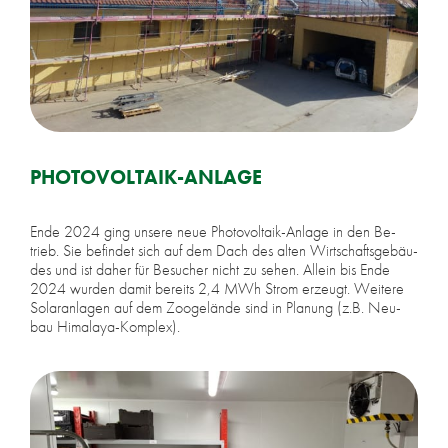
PHO­TO­VOL­TA­IK-AN­LA­GE
Ende 2024 ging un­se­re neue Pho­to­vol­ta­ik-An­la­ge in den Be­
trieb. Sie be­fin­det sich auf dem Dach des al­ten Wirt­schafts­ge­bäu­
des und ist da­her für Be­su­cher nicht zu se­hen. Al­lein bis Ende
2024 wur­den da­mit be­reits 2,4 MWh Strom er­zeugt. Wei­te­re
So­lar­an­la­gen auf dem Zoo­ge­län­de sind in Pla­nung (z.B. Neu­
bau Hi­ma­la­ya-Kom­plex).