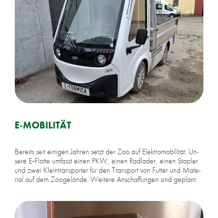
E‑MOBILITÄT
Be­reits seit ei­ni­gen Jah­ren setzt der Zoo auf Elek­tro­mo­bi­li­tät: Un­
se­re E‑Flotte um­fasst ei­nen PKW, ei­nen Rad­la­der, ei­nen Stap­ler
und zwei Klein­trans­por­ter für den Trans­port von Fut­ter und Ma­te­
ri­al auf dem Zoo­ge­län­de. Wei­te­re An­schaf­fun­gen sind ge­plant.