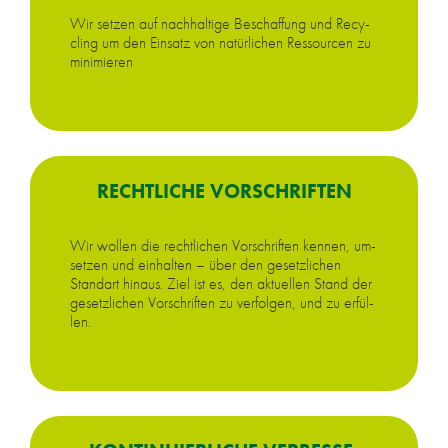
Wir set­zen auf nach­hal­ti­ge Be­schaf­fung und Re­cy­
cling um den Ein­satz von na­tür­li­chen Res­sour­cen zu
mi­ni­mie­ren
RECHT­LI­CHE VOR­SCHRIF­TEN
Wir wol­len die recht­li­chen Vor­schrif­ten ken­nen, um­
set­zen und ein­hal­ten – über den ge­setz­li­chen
Stand­art hin­aus. Ziel ist es, den ak­tu­el­len Stand der
ge­setz­li­chen Vor­schrif­ten zu ver­fol­gen, und zu er­fül­
len.