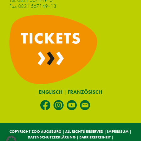
Tel.
0821 567149–0
Fax. 0821 567149–13
ENGLISCH
|
FRANZÖSISCH
COPYRIGHT ZOO AUGSBURG | ALL RIGHTS RESERVED |
IMPRESSUM
|
DATENSCHUTZERKLÄRUNG
|
BARRIEREFREIHEIT
|