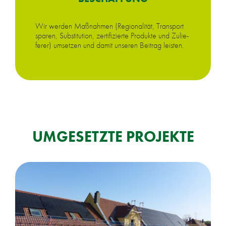
Wir wer­den Maß­nah­men (Re­gio­na­li­tät, Trans­port
spa­ren, Sub­sti­tu­ti­on, zer­ti­fi­zier­te Pro­duk­te und Zu­lie­
fe­rer) um­set­zen und da­mit un­se­ren Bei­trag leis­ten.
UM­GE­SETZ­TE PRO­JEK­TE