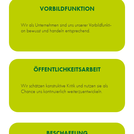
VOR­BILD­FUNK­TI­ON
Wir als Un­ter­neh­men sind uns un­se­rer Vor­bild­funk­ti­
on be­wusst und han­deln ent­spre­chend.
ÖF­FENT­LICH­KEITS­AR­BEIT
Wir schät­zen kon­struk­ti­ve Kri­tik und nut­zen sie als
Chan­ce uns kon­ti­nu­ier­lich wei­ter­zu­ent­wi­ckeln.
BE­SCHAF­FUNG