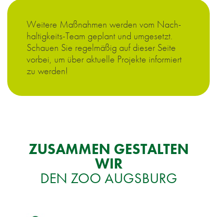
Wei­te­re Maß­nah­men wer­den vom Nach­
hal­tig­keits-Team ge­plant und um­ge­setzt.
Schau­en Sie re­gel­mä­ßig auf die­ser Sei­te
vor­bei, um über ak­tu­el­le Pro­jek­te in­for­miert
zu wer­den!
ZU­SAM­MEN GE­STAL­TEN
WIR
DEN ZOO AUGS­BURG