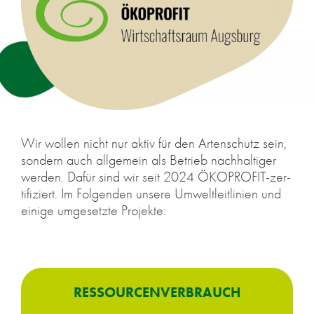
Wir wol­len nicht nur ak­tiv für den Ar­ten­schutz sein,
son­dern auch all­ge­mein als Be­trieb nach­hal­ti­ger
wer­den. Dafür sind wir seit 2024 ÖKO­PRO­FIT-zer­
ti­fi­ziert. Im Fol­gen­den un­se­re Um­welt­leit­li­ni­en und
ei­ni­ge um­ge­setz­te Pro­jek­te:
RES­SOUR­CEN­VER­BRAUCH