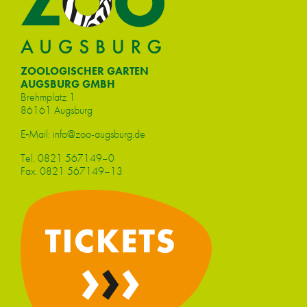
ZOOLOGISCHER GARTEN
AUGSBURG GMBH
Brehm­platz 1
86161 Augs­burg
E‑Mail:
info@​zoo-​augsburg.​de
Tel.
0821 567149–0
Fax. 0821 567149–13