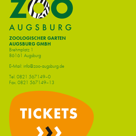
ZOOLOGISCHER GARTEN
AUGSBURG GMBH
Brehm­platz 1
86161 Augs­burg
E‑Mail:
info@​zoo-​augsburg.​de
Tel.
0821 567149–0
Fax. 0821 567149–13