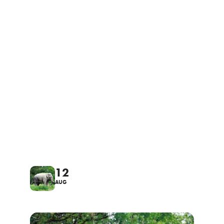
12
AUG