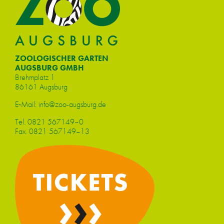
ZOOLOGISCHER GARTEN
AUGSBURG GMBH
Brehm­platz 1
86161 Augs­burg
E‑Mail:
info@​zoo-​augsburg.​de
Tel.
0821 567149–0
Fax. 0821 567149–13