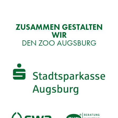
ZU­SAM­MEN GE­STAL­TEN
WIR
DEN ZOO AUGS­BURG