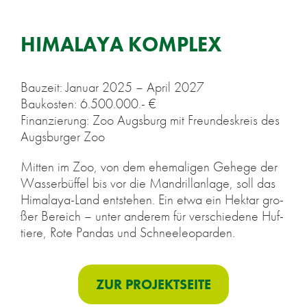
HI­MA­LA­YA KOM­PLEX
Bau­zeit: Ja­nu­ar 2025 – April 2027
Bau­kos­ten: 6.500.000.- €
Fi­nan­zie­rung: Zoo Augs­burg mit Freun­des­kreis des
Augs­bur­ger Zoo
Mit­ten im Zoo, von dem ehe­ma­li­gen Ge­he­ge der
Was­ser­büf­fel bis vor die Man­drill­an­la­ge, soll das
Hi­ma­la­ya-Land ent­ste­hen. Ein etwa ein Hekt­ar gro­
ßer Be­reich – un­ter an­de­rem für ver­schie­de­ne Huf­
tie­re, Rote Pan­das und Schnee­leo­par­den.
ZUR PRO­JEKT­SEI­TE