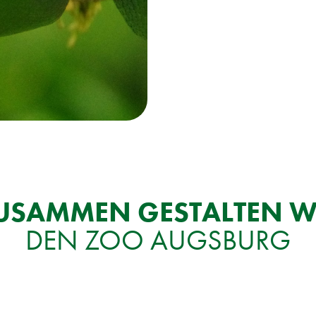
U­SAM­MEN GE­STAL­TEN W
DEN ZOO AUGS­BURG