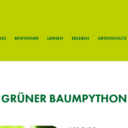
­ES
BE­WOH­NER
LER­NEN
ER­LE­BEN
AR­TEN­SCHUTZ
GRÜ­NER BAUM­PY­THON