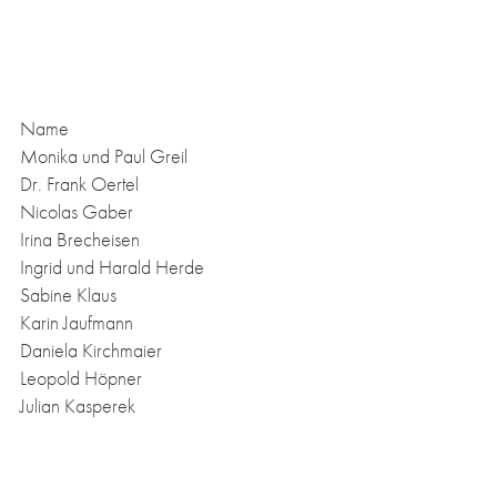
Name
Mo­ni­ka und Paul Greil
Dr. Frank Oer­tel
Ni­co­las Ga­ber
Iri­na Brech­ei­sen
In­grid und Ha­rald Her­de
Sa­bi­ne Klaus
Ka­rin Jauf­mann
Da­nie­la Kirch­mai­er
Leo­pold Höp­ner
Ju­li­an Kas­pe­rek