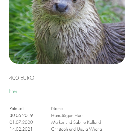
400 EURO
Frei
Pate seit
Name
30.05.2019
Hans-Jür­gen Horn
01.07.2020
Mar­kus und Sa­bi­ne Kol­land
14.02.2021
Chris­toph und Ur­su­la Wra­na