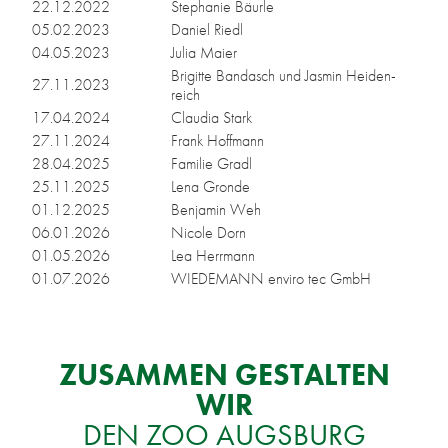
22.12.2022
Ste­pha­nie Bäu­r­le
05.02.2023
Da­ni­el Riedl
04.05.2023
Ju­lia Mai­er
Bri­git­te Ban­dasch und Jas­min Hei­den­
27.11.2023
reich
17.04.2024
Clau­dia Stark
27.11.2024
Frank Hoff­mann
28.04.2025
Fa­mi­lie Gradl
25.11.2025
Lena Gronde
01.12.2025
Ben­ja­min Weh
06.01.2026
Ni­co­le Dorn
01.05.2026
Lea Herr­mann
01.07.2026
WIEDEMANN en­vi­ro tec GmbH
ZU­SAM­MEN GE­STAL­TEN
WIR
DEN ZOO AUGS­BURG