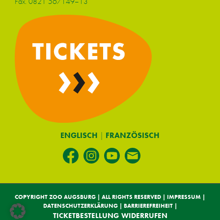
Fax. 0821 567149–13
ENGLISCH
|
FRANZÖSISCH
COPYRIGHT ZOO AUGSBURG | ALL RIGHTS RESERVED |
IMPRESSUM
|
DATENSCHUTZERKLÄRUNG
|
BARRIEREFREIHEIT
|
TICKETBESTELLUNG WIDERRUFEN