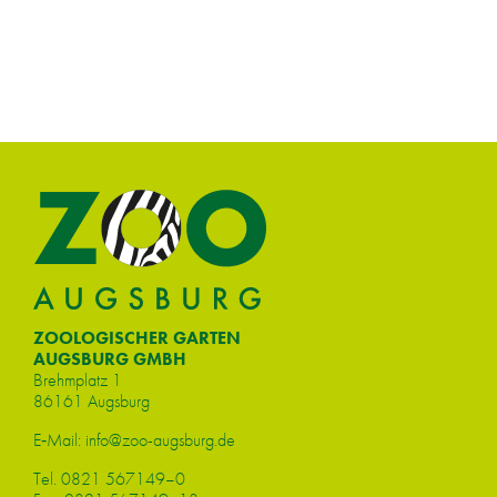
ZOOLOGISCHER GARTEN
AUGSBURG GMBH
Brehm­platz 1
86161 Augs­burg
E‑Mail:
info@​zoo-​augsburg.​de
Tel.
0821 567149–0