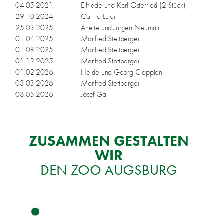
04.05.2021
El­frie­de und Karl Os­ter­ried (2 Stück)
29.10.2024
Ca­ri­na Lu­lei
25.03.2025
Anet­te und Jür­gen Neu­mair
01.04.2025
Man­fred Stett­ber­ger
01.08.2025
Man­fred Stett­ber­ger
01.12.2025
Man­fred Stett­ber­ger
01.02.2026
Hei­de und Ge­org Clep­pi­en
03.03.2026
Man­fred Stett­ber­ger
08.05.2026
Jo­sef Gall
ZU­SAM­MEN GE­STAL­TEN
WIR
DEN ZOO AUGS­BURG