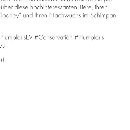
er die­se hoch­in­ter­es­san­ten Tie­re, ih­ren
Cloo­ney“ und ih­ren Nach­wuchs im Schim­pan­
 #Plum­plo­ri­sEV #Con­ser­va­ti­on #Plum­plo­ris
es
n)