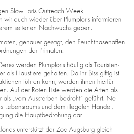
­ri­gen Slow Lo­ris Out­reach Week
 euch wie­der über Plum­plo­ris in­for­mie­ren
e­rem sel­te­nen Nach­wuchs ge­ben.
ma­ten, ge­nau­er ge­sagt, den Feucht­na­sen­af­fen
rd­nun­gen der Pri­ma­ten.
ße­res wer­den Plum­plo­ris häu­fig als Tou­ris­ten­
 als Haus­tie­re ge­hal­ten. Da ihr Biss gif­tig ist
ak­tio­nen füh­ren kann, wer­den ih­nen hier­für
en. Auf der Ro­ten Lis­te wer­den die Ar­ten als
r als „vom Aus­ster­ben be­droht“ ge­führt. Ne­
es Le­bens­raums und dem il­le­ga­len Han­del,
ja­gung die Haupt­be­dro­hung dar.
fonds un­ter­stützt der Zoo Augs­burg gleich