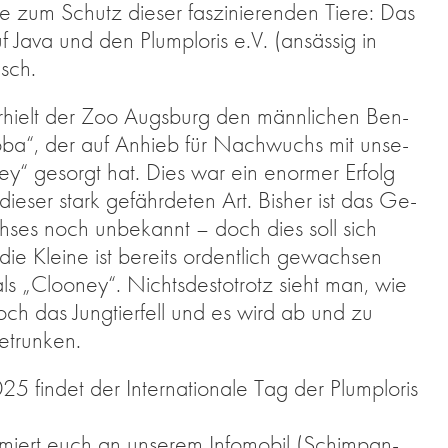
­te zum Schutz die­ser fas­zi­nie­ren­den Tie­re: Das
auf Java und den Plum­plo­ris e.V. (an­säs­sig in
esch.
r­hielt der Zoo Augs­burg den männ­li­chen Ben­
„Koba“, der auf An­hieb für Nach­wuchs mit un­se­
“ ge­sorgt hat. Dies war ein enor­mer Er­folg
 die­ser stark ge­fähr­de­ten Art. Bis­her ist das Ge­
ses noch un­be­kannt – doch dies soll sich
e Klei­ne ist be­reits or­dent­lich ge­wach­sen
ls „Cloo­ney“. Nichts­des­to­trotz sieht man, wie
noch das Jung­tier­fell und es wird ab und zu
­trun­ken.
in­det der In­ter­na­tio­na­le Tag der Plum­plo­ris
miert euch an un­se­rem In­fo­mo­bil (Schim­pan­