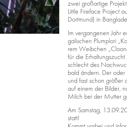
zwei groß­ar­ti­ge Pro­jek
Litt­le Fire­face Pro­ject 
Dort­mund) in Ban­gla­d
Im ver­gan­ge­nen Jahr e
ga­li­schen Plum­plo­ri 
rem Weib­chen „Cloo­ney
für die Er­hal­tungs­zucht
schlecht des Nach­wuch­
bald än­dern. Der oder di
und fast schon grö­ßer a
auf ei­nem der Bil­der, 
Milch bei der Mut­ter ge
Am Sams­tag, 13.09.2025 f
statt!
Kommt vor­bei und in­for­