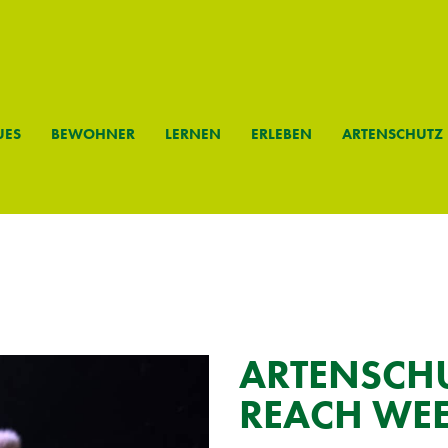
­ES
BE­WOH­NER
LER­NEN
ER­LE­BEN
AR­TEN­SCHUTZ
AR­TEN­SCH
REACH WE