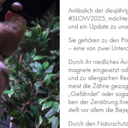
An­läss­lich der dies­jäh
#SLOW2025, möch­ten wir
und ein Up­date zu un­s
Sie ge­hö­ren zu den Pri­
– eine von zwei Un­ter­o
Durch ihr nied­li­ches Äu­
ma­gne­te ein­ge­setzt oder
und zu all­er­gi­schen Re­
meist die Zäh­ne ge­zo­g
„Ge­fähr­det“ oder so­ga
ben der Zer­stö­rung ih­r
stellt vor al­lem die Be­
Durch den Na­tur­schutz­