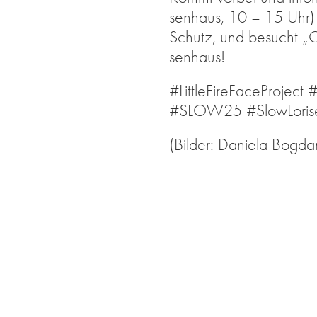
sen­haus, 10 – 15 Uhr) üb
Schutz, und be­sucht „
sen­haus!
#Litt­le­Fi­re­Face­Pro­ject
#SLOW25 #Slow­Lo­ri­s
(Bil­der: Da­nie­la Bog­da