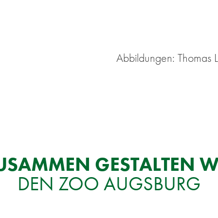
Ab­bil­dun­gen: Tho­mas 
U­SAM­MEN GE­STAL­TEN W
DEN ZOO AUGS­BURG